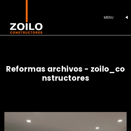
MENU
R
e
f
o
r
m
a
s
a
r
c
h
i
v
o
s
-
z
o
i
l
o
_
c
o
n
s
t
r
u
c
t
o
r
e
s