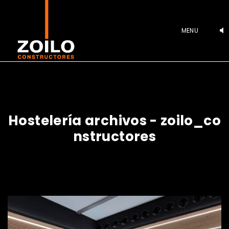
MENU
H
o
s
t
e
l
e
r
í
a
a
r
c
h
i
v
o
s
-
z
o
i
l
o
_
c
o
n
s
t
r
u
c
t
o
r
e
s